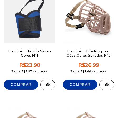
Focinheira Tecido Velcro
Focinheira Plástica para
Cores N°1
Cães Cores Sortidas N°5
R$23,90
R$26,99
3
x de
R$7,97
sem juros
3
x de
R$9,00
sem juros