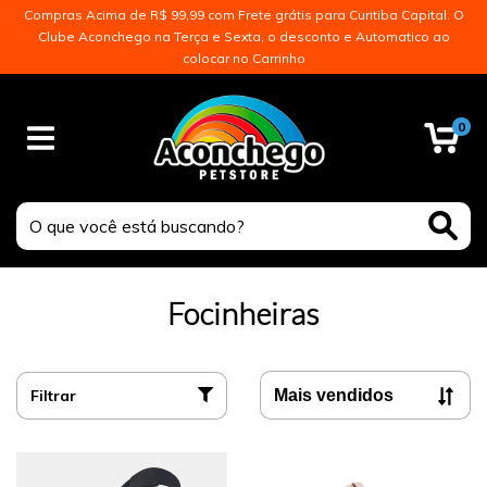
Compras Acima de R$ 99,99 com Frete grátis para Curitiba Capital. O
Clube Aconchego na Terça e Sexta, o desconto e Automatico ao
colocar no Carrinho
0
Focinheiras
Filtrar