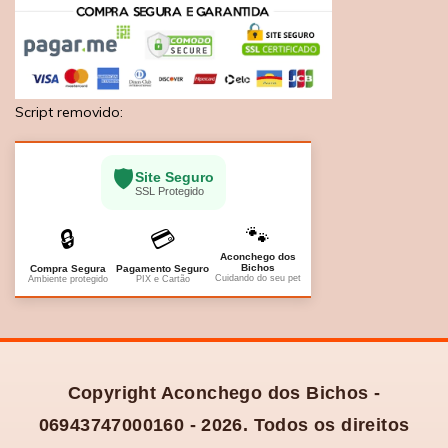
Script removido:
🛡️
Site Seguro
SSL Protegido
🐾
🔒
💳
Aconchego dos
Bichos
Compra Segura
Pagamento Seguro
Cuidando do seu pet
Ambiente protegido
PIX e Cartão
Copyright Aconchego dos Bichos -
06943747000160 - 2026. Todos os direitos