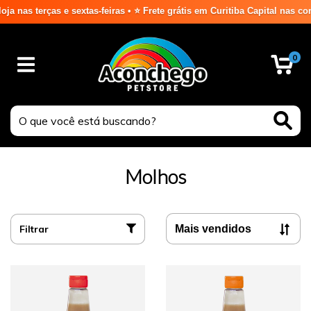
 terças e sextas-feiras • ⭐ Frete grátis em Curitiba Capital nas compr
0
Molhos
Filtrar