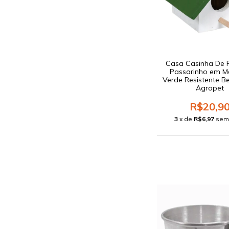
Casa Casinha De 
Passarinho em M
Verde Resistente B
Agropet
R$20,9
3
x de
R$6,97
sem