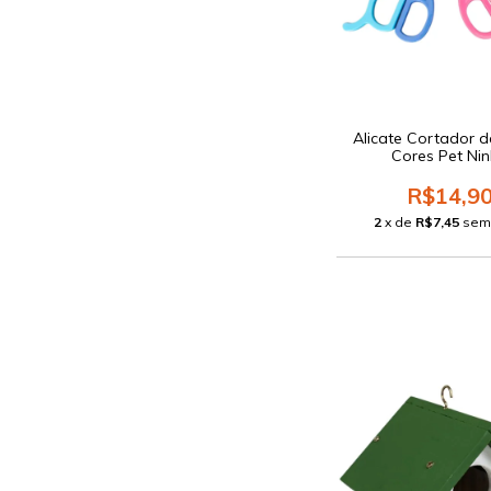
Alicate Cortador 
Cores Pet Ni
R$14,9
2
x de
R$7,45
sem