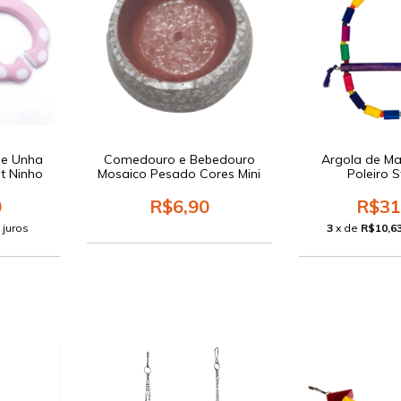
de Unha
Comedouro e Bebedouro
Argola de M
t Ninho
Mosaico Pesado Cores Mini
Poleiro St
0
R$6,90
R$31
 juros
3
x de
R$10,6