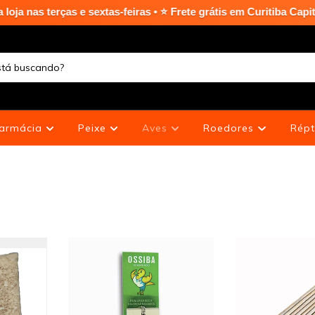
xtas-feiras • ⭐ Frete grátis em Curitiba Capital nas compras ac
armácia
Peixe
Aves
Roedores
Répt