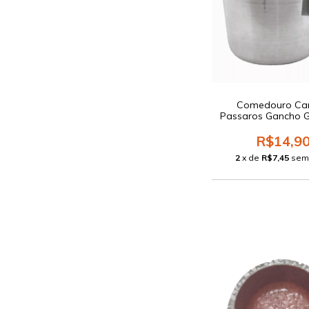
Comedouro Ca
Passaros Gancho 
R$14,9
2
x de
R$7,45
sem