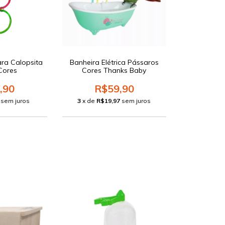
ara Calopsita
Banheira Elétrica Pássaros
 Cores
Cores Thanks Baby
,90
R$59,90
sem juros
3
x de
R$19,97
sem juros