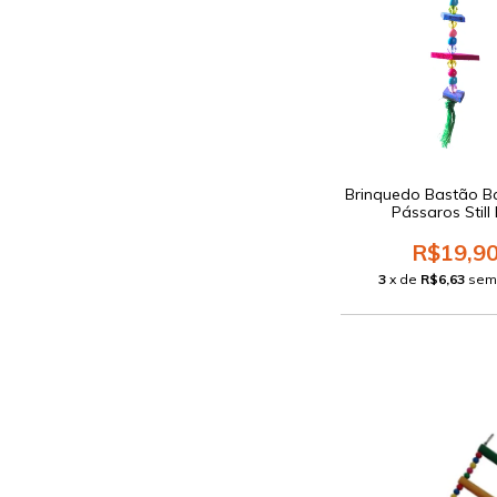
Brinquedo Bastão B
Pássaros Still
R$19,9
3
x de
R$6,63
sem