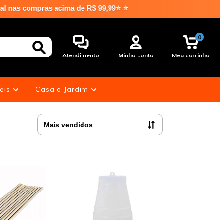
ima de R$ 99,99⭐ ⭐
0
Atendimento
Minha conta
Meu carrinho
eis
Casa e Jardim