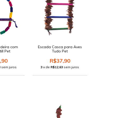
adeira com
Escada Casca para Aves
ill Pet
Tudo Pet
,90
R$37,90
3
sem juros
3
x de
R$12,63
sem juros