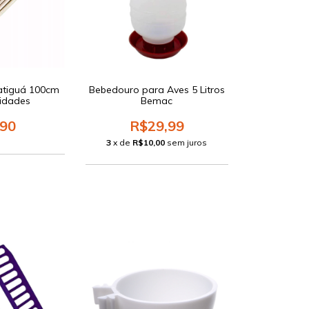
uatiguá 100cm
Bebedouro para Aves 5 Litros
idades
Bemac
,90
R$29,99
3
x de
R$10,00
sem juros