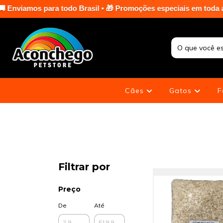
 Brasil • 🎁 Promoções especiais em toda a loja nas terças e se
Cães
Gatos
F
Filtrar por
Preço
De
Até