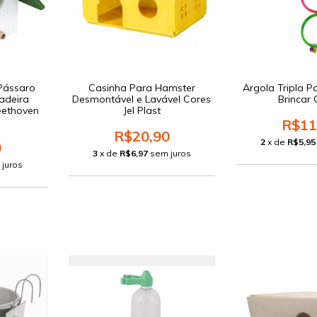
Pássaro
Casinha Para Hamster
Argola Tripla P
adeira
Desmontável e Lavável Cores
Brincar
eethoven
Jel Plast
R$11
R$20,90
2
x de
R$5,95
0
3
x de
R$6,97
sem juros
 juros