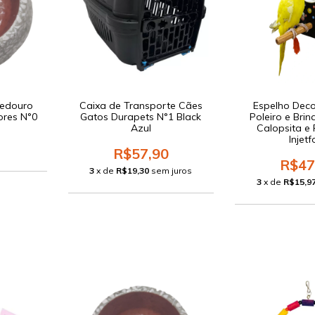
edouro
Caixa de Transporte Cães
Espelho Dec
ores N°0
Gatos Durapets N°1 Black
Poleiro e Bri
Azul
Calopsita e
Injetf
R$57,90
R$47
3
x de
R$19,30
sem juros
3
x de
R$15,9