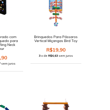
orado com
Brinquedos Para Pássaros
nquedo para
Vertical Miçangas Bird Toy
 Ring Neck
our
R$19,90
3
x de
R$6,63
sem juros
,90
7
sem juros