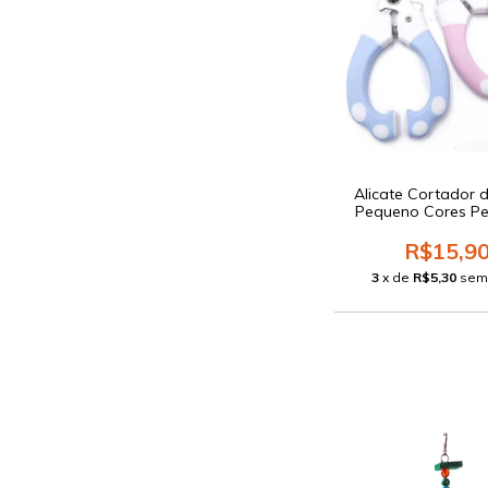
Alicate Cortador 
Pequeno Cores Pe
R$15,9
3
x de
R$5,30
sem