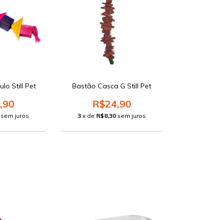
lo Still Pet
Bastão Casca G Still Pet
,90
R$24,90
sem juros
3
x de
R$8,30
sem juros