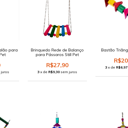
alão para
Brinquedo Rede de Balanço
Bastão Triângu
 Pet
para Pássaros Still Pet
R$20
0
R$27,90
3
x de
R$6,97
 juros
3
x de
R$9,30
sem juros