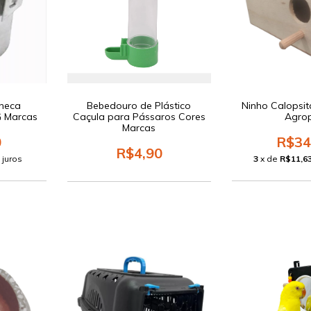
neca
Bebedouro de Plástico
Ninho Calopsi
G Marcas
Caçula para Pássaros Cores
Agro
Marcas
0
R$34
R$4,90
 juros
3
x de
R$11,6