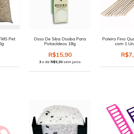
FMS Pet
Osso De Siba Ossiba Para
Poleiro Fino Q
0g
Psitacídeos 18g
com 1 Un
R$15,90
R$7
3
x de
R$5,30
sem juros