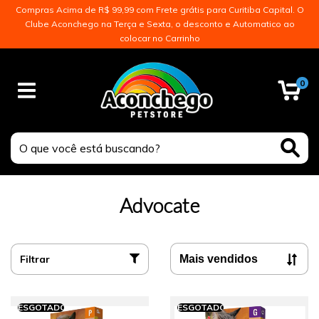
Compras Acima de R$ 99,99 com Frete grátis para Curitiba Capital. O
Clube Aconchego na Terça e Sexta, o desconto e Automatico ao
colocar no Carrinho
0
Advocate
Filtrar
ESGOTADO
ESGOTADO