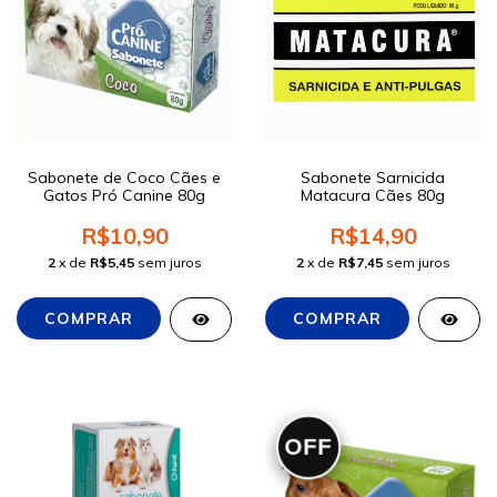
Sabonete de Coco Cães e
Sabonete Sarnicida
Gatos Pró Canine 80g
Matacura Cães 80g
R$10,90
R$14,90
2
x de
R$5,45
sem juros
2
x de
R$7,45
sem juros
OFF