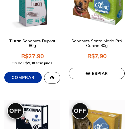
Tiuran Sabonete Duprat
Sabonete Santa Maria Pró
80g
Canine 80g
R$27,90
R$7,90
3
x de
R$9,30
sem juros
ESPIAR
OFF
OFF