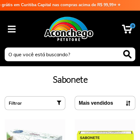
tis em Curitiba Capital nas compras acima de R$ 99,99⭐ ⭐
0
Sabonete
Filtrar