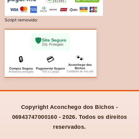
Script removido:
🛡️
Site Seguro
SSL Protegido
🐾
🔒
💳
Aconchego dos
Bichos
Compra Segura
Pagamento Seguro
Cuidando do seu pet
Ambiente protegido
PIX e Cartão
Copyright Aconchego dos Bichos -
06943747000160 - 2026. Todos os direitos
reservados.