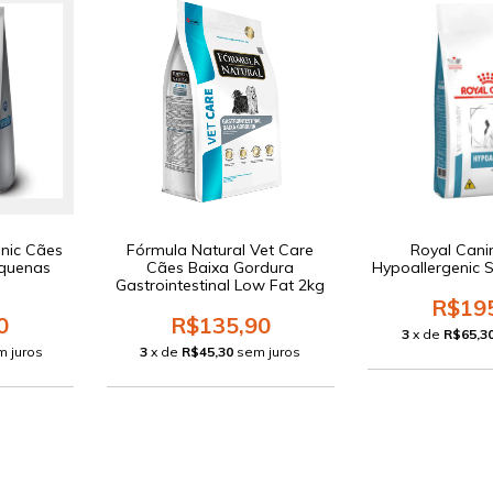
enic Cães
Fórmula Natural Vet Care
Royal Cani
equenas
Cães Baixa Gordura
Hypoallergenic 
Gastrointestinal Low Fat 2kg
R$19
0
R$135,90
3
x de
R$65,3
m juros
3
x de
R$45,30
sem juros