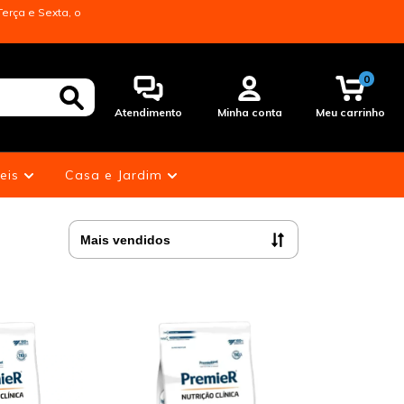
erça e Sexta, o
0
Atendimento
Minha conta
Meu carrinho
eis
Casa e Jardim