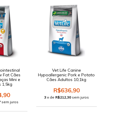
ointestinal
Vet Life Canine
w Fat Cães
Hypoallergenic Pork e Potato
aças Mini e
Câes Adultos 10,1kg
 1,5kg
R$636,90
4,90
3
x de
R$212,30
sem juros
7
sem juros