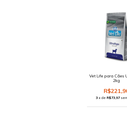
Vet Life para Cães 
2kg
R$221,9
3
x de
R$73,97
sem