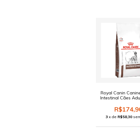
Royal Canin Canin
Intestinal Cães Adu
R$174,9
3
x de
R$58,30
sem