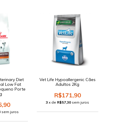
erinary Diet
Vet Life Hypoallergenic Cães
nal Low Fat
Adultos 2Kg
equeno Porte
kg
R$171,90
3
x de
R$57,30
sem juros
6,90
3
sem juros