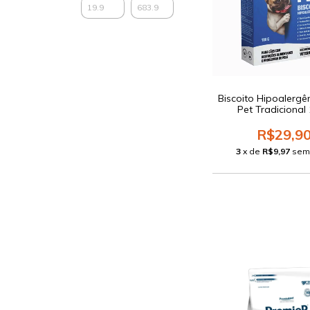
Biscoito Hipoalergên
Pet Tradicional
R$29,9
3
x de
R$9,97
sem