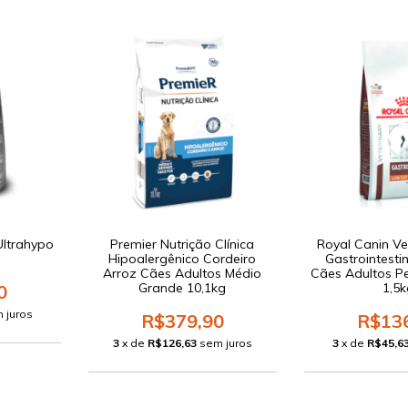
Ultrahypo
Premier Nutrição Clínica
Royal Canin Vet
Hipoalergênico Cordeiro
Gastrointesti
Arroz Cães Adultos Médio
Cães Adultos P
Grande 10,1kg
1,5
0
 juros
R$379,90
R$13
3
x de
R$126,63
sem juros
3
x de
R$45,6