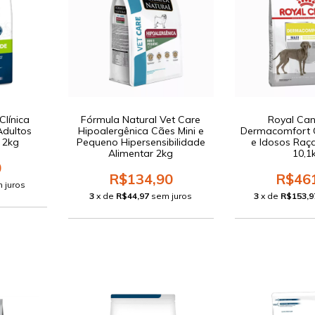
Clínica
Fórmula Natural Vet Care
Royal Can
Adultos
Hipoalergênica Cães Mini e
Dermacomfort 
 2kg
Pequeno Hipersensibilidade
e Idosos Raç
Alimentar 2kg
10,1
0
R$134,90
R$46
 juros
3
x de
R$44,97
sem juros
3
x de
R$153,9