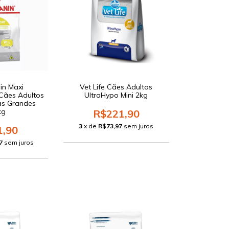
in Maxi
Vet Life Cães Adultos
Cães Adultos
UltraHypo Mini 2kg
as Grandes
kg
R$221,90
3
x de
R$73,97
sem juros
1,90
7
sem juros