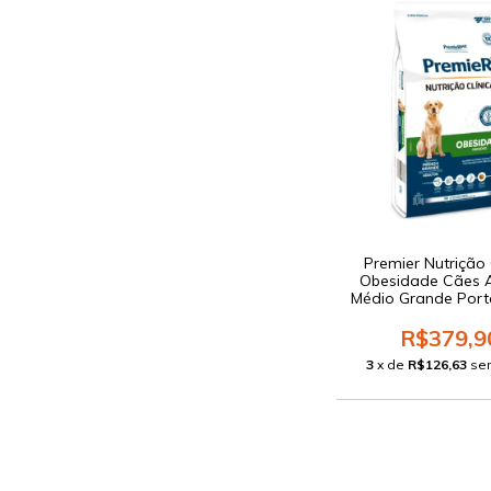
Premier Nutrição 
Obesidade Cães 
Médio Grande Port
R$379,9
3
x de
R$126,63
se