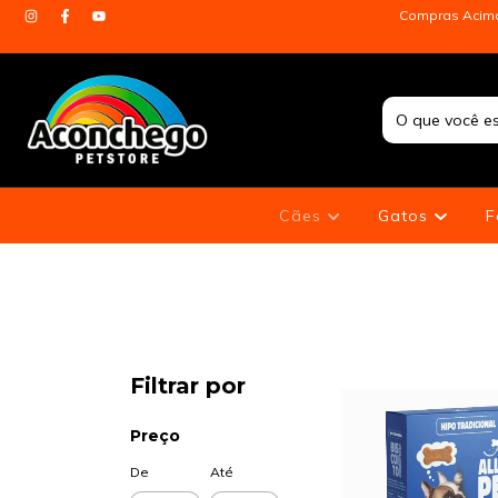
Compras Acima 
Cães
Gatos
F
Filtrar por
Preço
De
Até