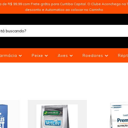
de R$ 99,99 com Frete grátis para Curitiba Capital. O Clube Aconchego na T
desconto e Automatico ao colocar no Carrinho
armácia
Peixe
Aves
Roedores
Répt