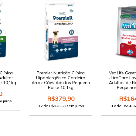
Clínica
Premier Nutrição Clínica
Vet Life Gastr
Adultos
Hipoalergênico Cordeiro
UltraCare Lo
e 10,1kg
Arroz Cães Adultos Pequeno
Adultos de R
Porte 10,1kg
Pequenas
0
R$379,90
R$16
m juros
3
x de
R$126,63
sem juros
3
x de
R$54,9