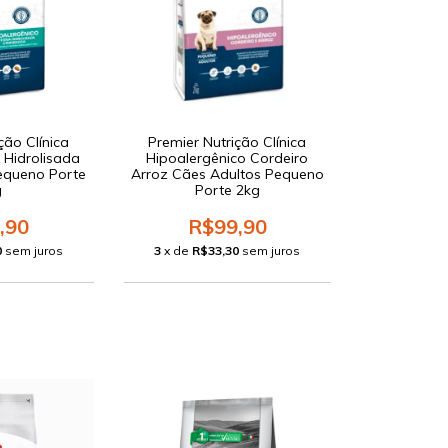
ção Clínica
Premier Nutrição Clínica
 Hidrolisada
Hipoalergênico Cordeiro
equeno Porte
Arroz Cães Adultos Pequeno
g
Porte 2kg
,90
R$99,90
0
sem juros
3
x de
R$33,30
sem juros