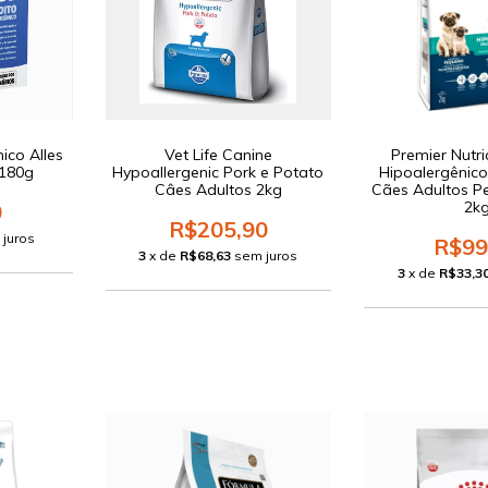
ico Alles
Vet Life Canine
Premier Nutri
 180g
Hypoallergenic Pork e Potato
Hipoalergênico
Câes Adultos 2kg
Cães Adultos P
2k
0
R$205,90
 juros
R$99
3
x de
R$68,63
sem juros
3
x de
R$33,3