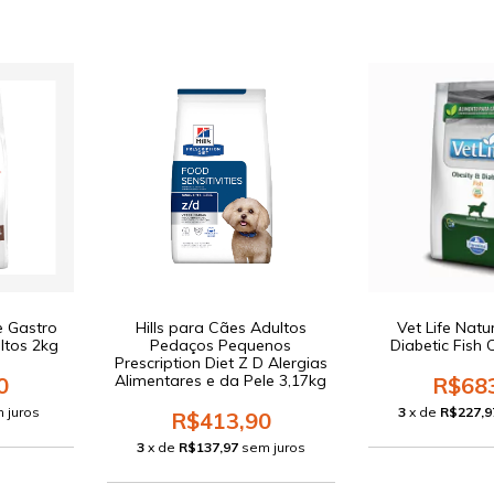
e Gastro
Hills para Cães Adultos
Vet Life Natu
ltos 2kg
Pedaços Pequenos
Diabetic Fish 
Prescription Diet Z D Alergias
Alimentares e da Pele 3,17kg
0
R$68
 juros
3
x de
R$227,9
R$413,90
3
x de
R$137,97
sem juros