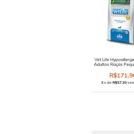
Vet Life Hypoallerg
Adultos Raças Peq
R$171,9
3
x de
R$57,30
sem