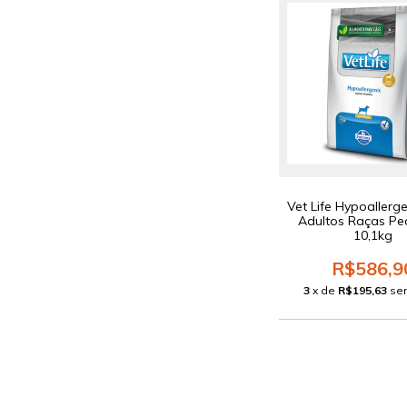
Vet Life Hypoallerg
Adultos Raças P
10,1kg
R$586,9
3
x de
R$195,63
se