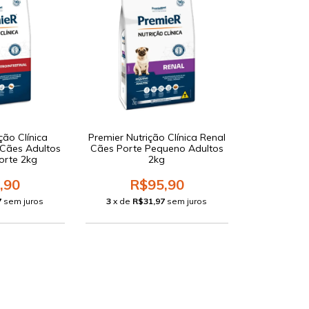
ção Clínica
Premier Nutrição Clínica Renal
 Cães Adultos
Cães Porte Pequeno Adultos
orte 2kg
2kg
,90
R$95,90
7
sem juros
3
x de
R$31,97
sem juros